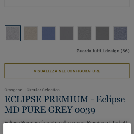
Guarda tutti i design (56)
VISUALIZZA NEL CONFIGURATORE
Omogenei
|
Circular Selection
ECLIPSE PREMIUM - Eclipse
MD PURE GREY 0039
Eclipse Premium fa parte della gamma Premium di Tarkett,
una soluzione di pavimentazione vinilica omogenea,