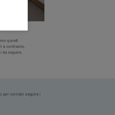
vono quindi
ri a contrasto,
i da seguire.
 per corridoi seguire i