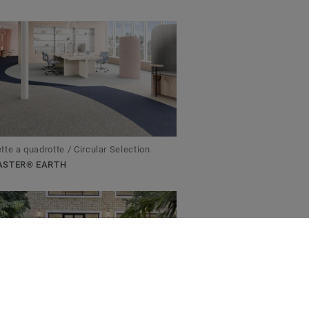
te a quadrotte / Circular Selection
ASTER® EARTH