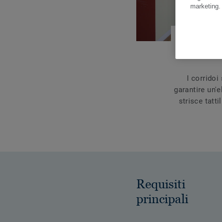
marketing
I corridoi
garantire un'e
strisce tatt
Requisiti
principali