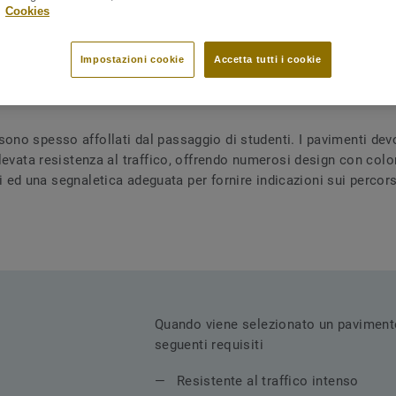
.
Cookies
Impostazioni cookie
Accetta tutti i cookie
Corridoi
 sono spesso affollati dal passaggio di studenti. I pavimenti de
levata resistenza al traffico, offrendo numerosi design con colo
ili ed una segnaletica adeguata per fornire indicazioni sui percors
Quando viene selezionato un pavimento
seguenti requisiti
Resistente al traffico intenso