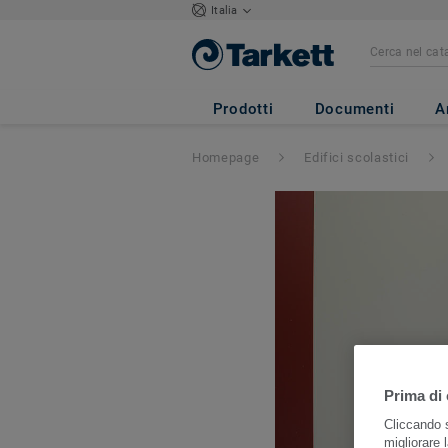
Italia
Prodotti
Documenti
A
Homepage
Edifici scolastici
Prima di 
Cliccando s
migliorare l