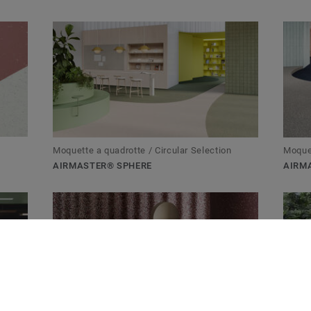
Moquette a quadrotte / Circular Selection
Moquet
AIRMASTER® SPHERE
AIRM