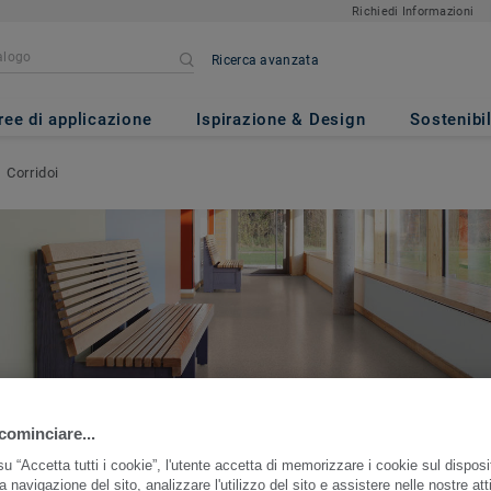
Richiedi Informazioni
Ricerca avanzata
ree di applicazione
Ispirazione & Design
Sostenibil
Corridoi
cominciare...
u “Accetta tutti i cookie”, l'utente accetta di memorizzare i cookie sul disposi
a navigazione del sito, analizzare l'utilizzo del sito e assistere nelle nostre atti