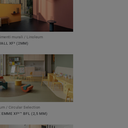
imenti murali / Linoleum
ALL XF² (2MM)
um / Circular Selection
 EMME XF²™ BFL (2,5 MM)