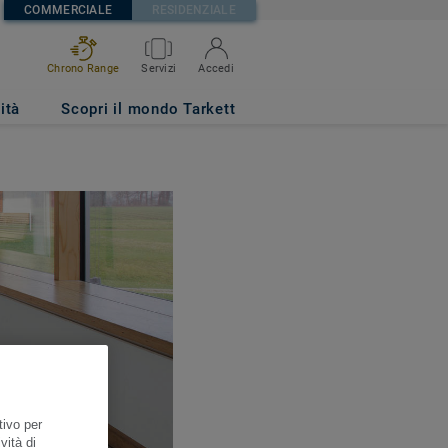
COMMERCIALE
RESIDENZIALE
Chrono Range
Servizi
Accedi
ità
Scopri il mondo Tarkett
tivo per
vità di