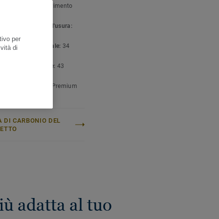
gia di prodotto:
Pavimento
co omogeneo
to leganti strato d'usura:
tivo per
ficazione commerciale:
34
vità di
o Intenso
icazione industriale:
43
o intenso
mento superficiale:
Premium
 DI CARBONIO DEL
GETTO
 adatta al tuo