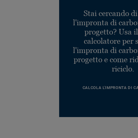
Eclipse GREEN 0729
Ref. 21020729
Stai cercando di
l'impronta di carbo
Eclipse GREY 0097
progetto? Usa i
Ref. 21020097
calcolatore per 
l'impronta di carbo
progetto e come rid
riciclo.
CALCOLA L'IMPRONTA DI C