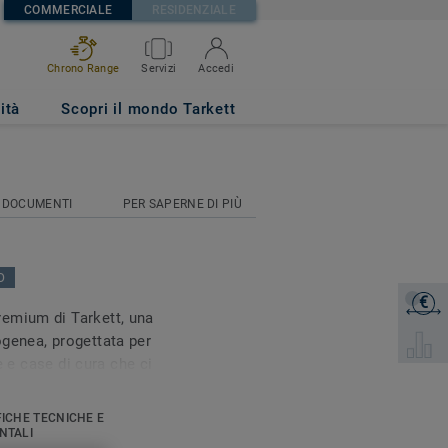
COMMERCIALE
RESIDENZIALE
Chrono Range
Servizi
Accedi
ità
Scopri il mondo Tarkett
DOCUMENTI
PER SAPERNE DI PIÙ
O
€
Ottieni 
emium di Tarkett, una
genea, progettata per
Selezion
ie e case di cura che ci
FICHE TECNICHE E
NTALI