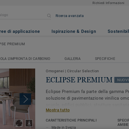
Richiedi Informazioni
Ricerca avanzata
IUM
ree di applicazione
Ispirazione & Design
Sostenibil
PSE PREMIUM
OLA L'IMPRONTA DI CARBONIO
GALLERIA
SPECIFICHE
Omogenei
|
Circular Selection
ECLIPSE PREMIUM
NUOV
Eclipse Premium fa parte della gamma Pr
soluzione di pavimentazione vinilica omo
scuole, edifici pubblici, strutture sanitar
Mostra tutto
nutrono e ci proteggono per tutta la vita.
CARATTERISTICHE PRINCIPALI
SPECI
AMBIE
Made in Svezia