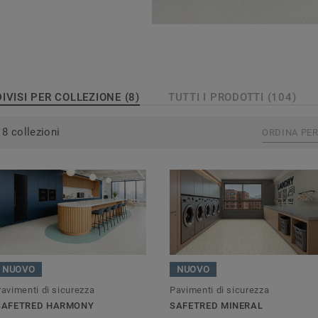
vinilici omogenei per
pavimenti vinilici
di design. In base alle
ere installate, è
, B, C, R10 e R11 a
DIVISI PER COLLEZIONE (8)
TUTTI I PRODOTTI (104)
i o con calzature.
8 collezioni
ORDINA PE
la collezione Safetred
tiscivolo con tutta la
na maggior facilità di
NUOVO
NUOVO
avimenti di sicurezza
Pavimenti di sicurezza
SAFETRED HARMONY
SAFETRED MINERAL