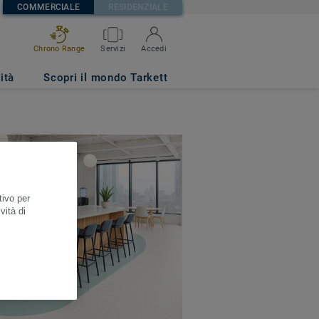
COMMERCIALE
RESIDENZIALE
Chrono Range
Servizi
Accedi
ità
Scopri il mondo Tarkett
tivo per
vità di