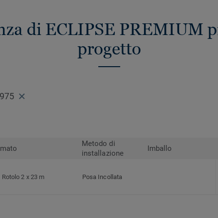
renza di ECLIPSE PREMIUM più
progetto
0975
Metodo di
rmato
Imballo
installazione
Rotolo 2 x 23 m
Posa Incollata