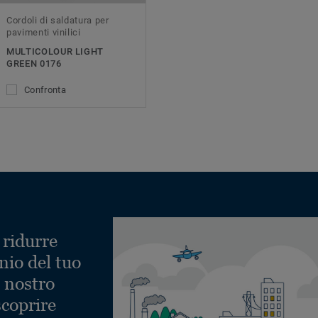
Cordoli di saldatura per
pavimenti vinilici
MULTICOLOUR LIGHT
GREEN 0176
Confronta
 ridurre
nio del tuo
l nostro
scoprire