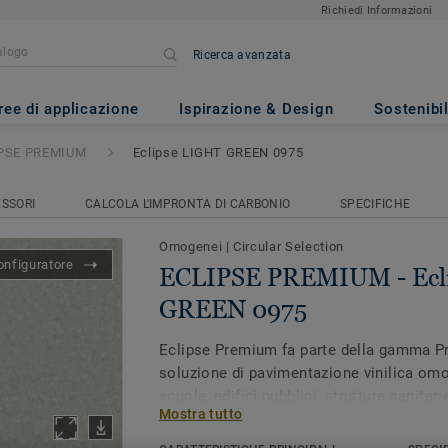
Richiedi Informazioni
Ricerca avanzata
IUM
- Eclipse LIGHT GREEN 09
ree di applicazione
Ispirazione & Design
Sostenibil
PSE PREMIUM
Eclipse LIGHT GREEN 0975
SSORI
CALCOLA L'IMPRONTA DI CARBONIO
SPECIFICHE
Omogenei
|
Circular Selection
onfiguratore
ECLIPSE PREMIUM - Ecl
GREEN 0975
Eclipse Premium fa parte della gamma Pr
soluzione di pavimentazione vinilica omo
scuole, edifici pubblici, strutture sanitar
Mostra tutto
nutrono e ci proteggono per tutta la vita.