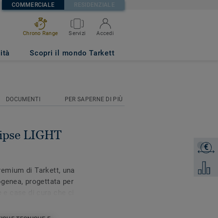
COMMERCIALE
RESIDENZIALE
Chrono Range
Servizi
Accedi
75
ità
Scopri il mondo Tarkett
DOCUMENTI
PER SAPERNE DI PIÙ
ipse LIGHT
€
Ottieni 
Aggiung
emium di Tarkett, una
genea, progettata per
ie e case di cura che ci