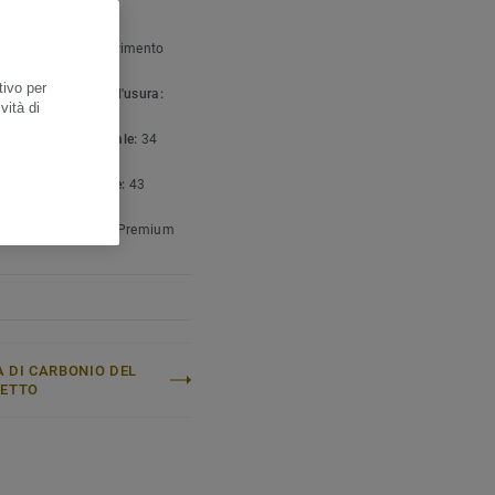
FICHE TECNICHE E
NTALI
gia di prodotto:
Pavimento
co omogeneo
tivo per
to leganti strato d'usura:
vità di
ficazione commerciale:
34
o Intenso
icazione industriale:
43
o intenso
mento superficiale:
Premium
 DI CARBONIO DEL
GETTO