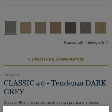
Guarda tutti i design (24)
VISUALIZZA NEL CONFIGURATORE
Eterogenei
CLASSIC 40 - Tendenza DARK
GREY
Classic 40 è una soluzione di design pratica e a basso
costo per applicazioni professionali in aree a traffico