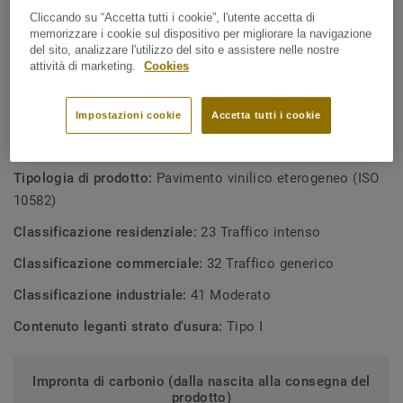
manutenzione.
Made in Europe
Cliccando su “Accetta tutti i cookie”, l'utente accetta di
memorizzare i cookie sul dispositivo per migliorare la navigazione
Soluzione pratica e funzionale
del sito, analizzare l'utilizzo del sito e assistere nelle nostre
attività di marketing.
Cookies
Ideale per l'utilizzo in aree a traffico leggero e moderato
Facilità di installazione e manutenzione
Impostazioni cookie
Accetta tutti i cookie
SPECIFICHE TECNICHE E AMBIENTALI
Tipologia di prodotto:
Pavimento vinilico eterogeneo (ISO
10582)
Classificazione residenziale:
23 Traffico intenso
Classificazione commerciale:
32 Traffico generico
Classificazione industriale:
41 Moderato
Contenuto leganti strato d'usura:
Tipo I
Impronta di carbonio (dalla nascita alla consegna del
prodotto)