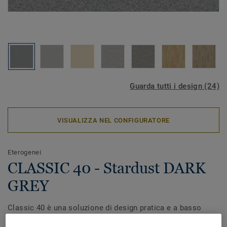
Guarda tutti i design (24)
VISUALIZZA NEL CONFIGURATORE
Eterogenei
CLASSIC 40 - Stardust DARK
GREY
Classic 40 è una soluzione di design pratica e a basso
costo per applicazioni professionali in aree a traffico