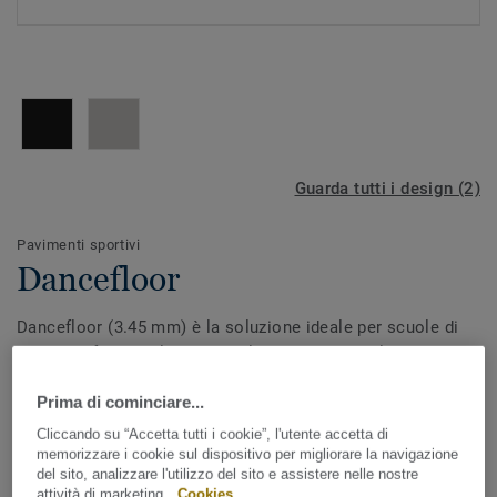
Guarda tutti i design (2)
Pavimenti sportivi
Dancefloor
Dancefloor (3.45 mm) è la soluzione ideale per scuole di
danza professionali e danza classica amatoriale.
Garantisce una perfetta aderenza e stabilità riducendo il
Prima di cominciare...
rischio di cadute e migliorando le performance.
Mostra tutto
Cliccando su “Accetta tutti i cookie”, l'utente accetta di
memorizzare i cookie sul dispositivo per migliorare la navigazione
del sito, analizzare l'utilizzo del sito e assistere nelle nostre
CARATTERISTICHE PRINCIPALI
attività di marketing.
Cookies