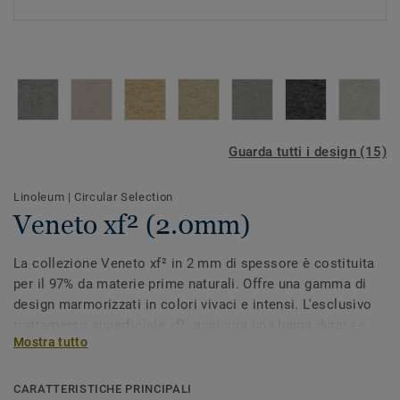
Guarda tutti i design (15)
Linoleum
|
Circular Selection
Veneto xf² (2.0mm)
La collezione Veneto xf² in 2 mm di spessore è costituita
per il 97% da materie prime naturali. Offre una gamma di
design marmorizzati in colori vivaci e intensi. L'esclusivo
trattamento superficiale xf² assicura una lunga durata e
Mostra tutto
facilità di pulizia e manutenzione a basso costo.
La collezione fa parte della Circular Selection.
CARATTERISTICHE PRINCIPALI