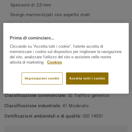
Spessore di 2,0 mm
Design marmorizzati con aspetto matt
Riciclabile post utilizzo
Certificato Cradle to Cradle® Silver
Prima di cominciare...
Trattamento superficiale xf² per una lunga durata e
Cliccando su “Accetta tutti i cookie”, l'utente accetta di
resistenza
memorizzare i cookie sul dispositivo per migliorare la navigazione
del sito, analizzare l'utilizzo del sito e assistere nelle nostre
attività di marketing.
Cookies
SPECIFICHE TECNICHE E AMBIENTALI
Tipologia di prodotto:
Linoleum marmorizzato
Impostazioni cookie
Accetta tutti i cookie
Classificazione residenziale:
23 Traffico intenso
Classificazione commerciale:
32 Traffico generico
Classificazione industriale:
41 Moderato
Certificazioni ambientali e di qualità:
ISO 14001