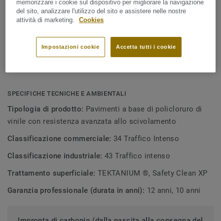
memorizzare i cookie sul dispositivo per migliorare la navigazione
Colori classici
del sito, analizzare l'utilizzo del sito e assistere nelle nostre
attività di marketing.
Cookies
Elevata resistenza antiscivolo R11
Superficie rinforzata per una maggiore resistenza alle
Impostazioni cookie
Accetta tutti i cookie
macchie
Facilità di pulizia e manutenzione
SPECIFICHE TECNICHE E AMBIENTALI
Tipologia di prodotto:
Pavimenti a base di policloruro di
vinile con resistenza avanzata allo scivolamento
Classificazione commerciale:
34 Traffico Intenso
Classificazione industriale:
43 Traffico intenso
Trattamento superficiale:
TEKTANIUM ®, Safety Clean XP
Garanzia professionale (durata in anni):
12 anni, 10 anni
Impronta di carbonio (dalla nascita alla consegna del