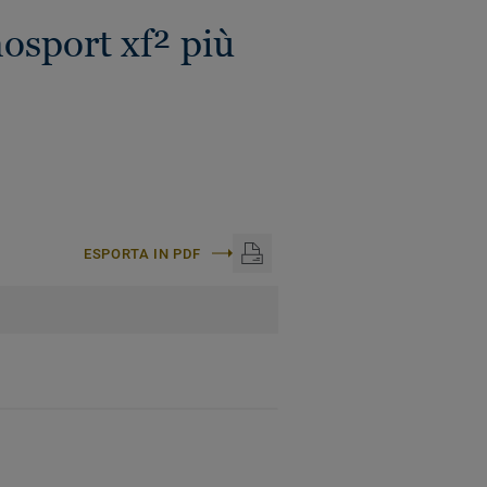
osport xf² più
ESPORTA IN PDF