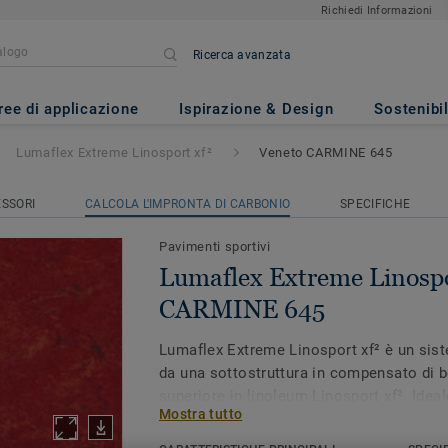
Richiedi Informazioni
Ricerca avanzata
 Linosport xf²
- Veneto CARMI
ree di applicazione
Ispirazione & Design
Sostenibil
Lumaflex Extreme Linosport xf²
Veneto CARMINE 645
SSORI
CALCOLA L'IMPRONTA DI CARBONIO
SPECIFICHE
Pavimenti sportivi
Lumaflex Extreme Linospo
CARMINE 645
Lumaflex Extreme Linosport xf² è un si
da una sottostruttura in compensato di b
superiore in linoleum Linosport xf². Ideale p
Mostra tutto
sport e per gli eventi non sportivi, Luma
una pavimentazione sportiva resistente, g