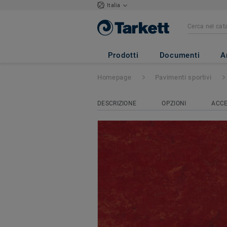
Italia
Lumaflex Extreme
Prodotti
Documenti
A
Homepage
Pavimenti sportivi
DESCRIZIONE
OPZIONI
ACCE