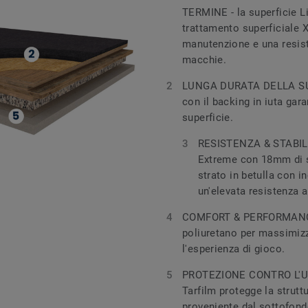
TERMINE - la superficie L
trattamento superficiale X
manutenzione e una resist
macchie.
LUNGA DURATA DELLA SUPE
con il backing in iuta gar
superficie.
RESISTENZA & STABILIT
Extreme con 18mm di 
strato in betulla con 
un'elevata resistenza a
COMFORT & PERFORMANCE 
poliuretano per massimizz
l'esperienza di gioco.
PROTEZIONE CONTRO L'UMID
Tarfilm protegge la struttu
proveniente dal sottofon