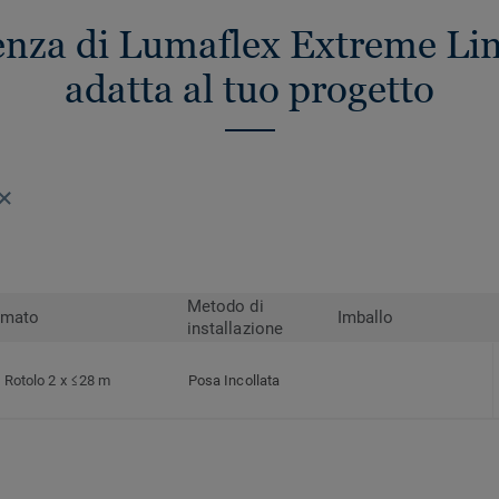
renza di Lumaflex Extreme Lin
adatta al tuo progetto
Metodo di
rmato
Imballo
installazione
Rotolo 2 x ≤28 m
Posa Incollata