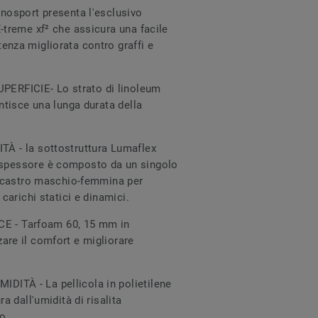
inosport presenta l'esclusivo
-treme xf² che assicura una facile
enza migliorata contro graffi e
RFICIE- Lo strato di linoleum
antisce una lunga durata della
À - la sottostruttura Lumaflex
spessore è composto da un singolo
incastro maschio-femmina per
 carichi statici e dinamici.
- Tarfoam 60, 15 mm in
are il comfort e migliorare
ITÀ - La pellicola in polietilene
ra dall'umidità di risalita
do.