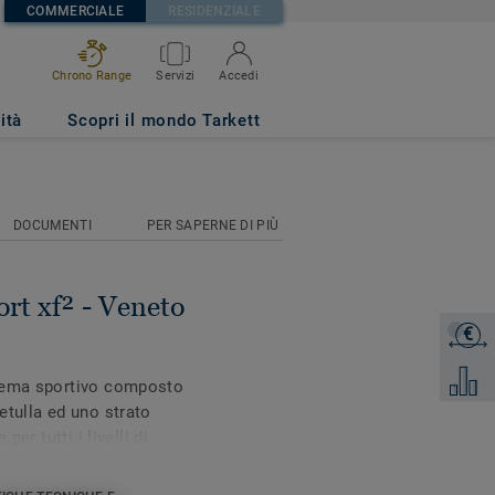
COMMERCIALE
RESIDENZIALE
Chrono Range
Servizi
Accedi
NE 645
ità
Scopri il mondo Tarkett
DOCUMENTI
PER SAPERNE DI PIÙ
rt xf² - Veneto
€
Ottieni 
Aggiung
stema sportivo composto
etulla ed uno strato
er tutti i livelli di
flex Extreme Linosport è
razie alla sottostruttura