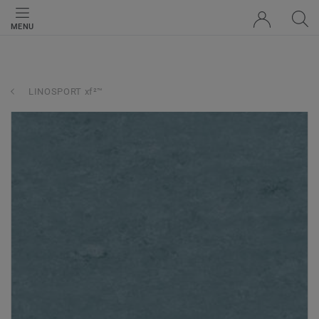
MENU
LINOSPORT xf²™