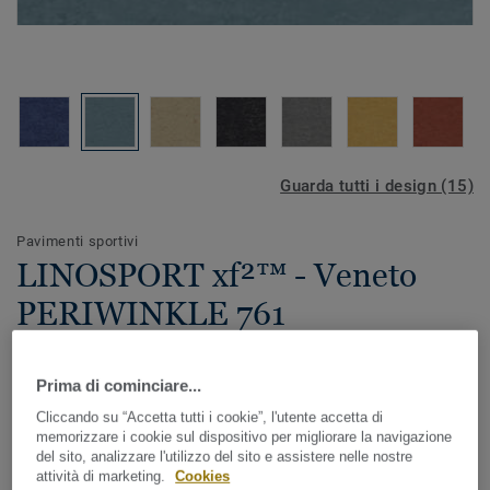
Guarda tutti i design (15)
Pavimenti sportivi
LINOSPORT xf²™ - Veneto
PERIWINKLE 761
Linosport xf²™ (3,2 mm) è un pavimento in linoleum che
Prima di cominciare...
offre un'eccellente resistenza al traffico e all'impronta
residua grazie alla sua struttura omogenea. Trattato in
Cliccando su “Accetta tutti i cookie”, l'utente accetta di
fabbrica con l'esclusivo trattamento superficiale xf²™ per
memorizzare i cookie sul dispositivo per migliorare la navigazione
Mostra tutto
del sito, analizzare l'utilizzo del sito e assistere nelle nostre
un'estrema durata, una pulizia facile e una manutenzione a
attività di marketing.
Cookies
basso costo. Può essere combinato con il sottofondo