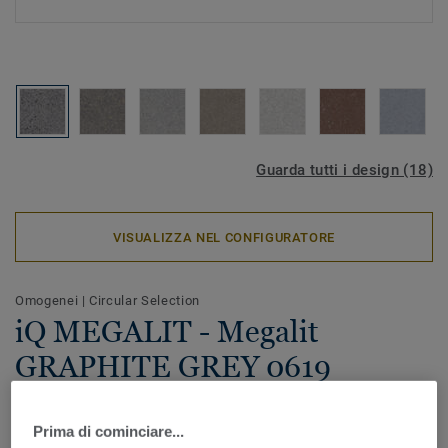
Guarda tutti i design (18)
VISUALIZZA NEL CONFIGURATORE
Omogenei
|
Circular Selection
iQ MEGALIT - Megalit
GRAPHITE GREY 0619
La straordinaria profondità del disegno con effetti perlati
Prima di cominciare...
conferisce a iQ Megalit la sua forte personalità e la