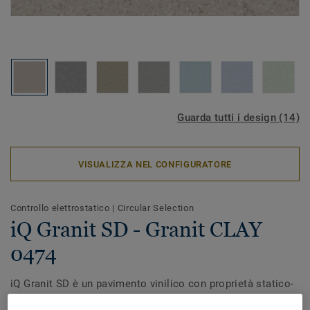
Guarda tutti i design (14)
VISUALIZZA NEL CONFIGURATORE
Controllo elettrostatico
|
Circular Selection
iQ Granit SD - Granit CLAY
0474
iQ Granit SD è un pavimento vinilico con proprietà statico-
dissipative permanenti ideale per l’uso in laboratori a