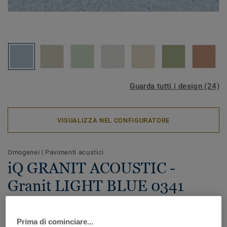
Guarda tutti i design (24)
VISUALIZZA NEL CONFIGURATORE
Omogenei
|
Pavimenti acustici
iQ GRANIT ACOUSTIC -
Granit LIGHT BLUE 0341
iQ Granit Acoustic offre prestazioni eccezionali
migliorando il comfort al calpestio e riducendo la
Prima di cominciare...