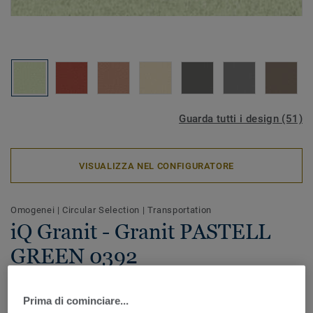
Guarda tutti i design (51)
VISUALIZZA NEL CONFIGURATORE
Omogenei
|
Circular Selection
|
Transportation
iQ Granit - Granit PASTELL
GREEN 0392
Progettato per le strutture scolastiche e sanitarie, iQ Granit
Prima di cominciare...
offre prestazioni eccezionali garantendo un’estrema durata