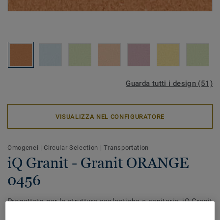
Guarda tutti i design (51)
VISUALIZZA NEL CONFIGURATORE
Omogenei
|
Circular Selection
|
Transportation
iQ Granit - Granit ORANGE
0456
Progettato per le strutture scolastiche e sanitarie, iQ Granit
offre prestazioni eccezionali garantendo un’estrema durata