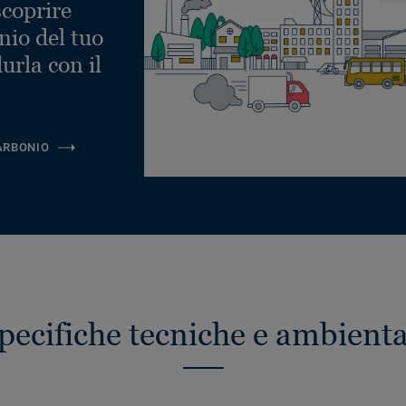
scoprire
nio del tuo
urla con il
ARBONIO
pecifiche tecniche e ambienta