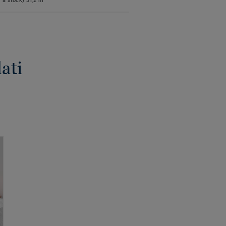
a stock) 31,2 m²
ati