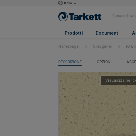
Italia
iQ Eminent
- Em
Prodotti
Documenti
A
Homepage
Omogenei
iQ E
DESCRIZIONE
OPZIONI
ACCE
Visualizza nel c