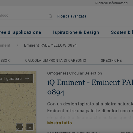
Richiedi Informazioni
Ricerca avanzata
inent PALE YELLOW 0894
ree di applicazione
Ispirazione & Design
Sostenibil
minent
Eminent PALE YELLOW 0894
SSORI
CALCOLA L'IMPRONTA DI CARBONIO
SPECIFICHE
Omogenei
|
Circular Selection
onfiguratore
iQ Eminent - Eminent 
0894
Con un design ispirato alla pietra naturale
Eminent offre una palette di colori con u
elegante. Sia discreta che audace, questa
Mostra tutto
design biofilico e consente di creare sp
benessere. Come parte della famiglia iQ, 