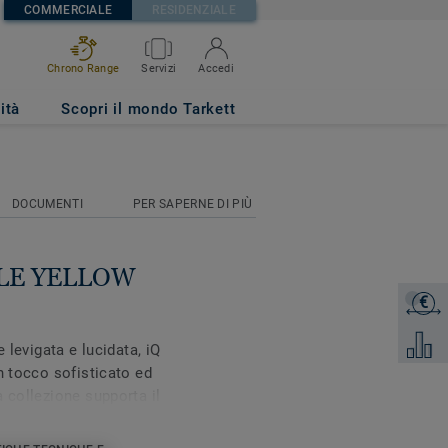
COMMERCIALE
RESIDENZIALE
Chrono Range
Servizi
Accedi
ità
Scopri il mondo Tarkett
DOCUMENTI
PER SAPERNE DI PIÙ
PALE YELLOW
€
Ottieni 
Aggiung
 levigata e lucidata, iQ
n tocco sofisticato ed
 collezione supporta il
azi pensando al
la collezione offre una