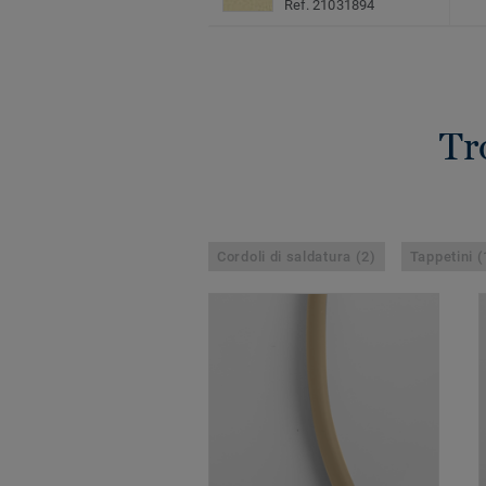
Ref. 21031894
Tr
Cordoli di saldatura (2)
Tappetini (