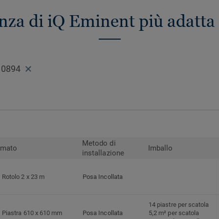
enza di iQ Eminent più adatta 
 0894
Metodo di
rmato
Imballo
installazione
Rotolo 2 x 23 m
Posa Incollata
14 piastre per scatola
Piastra 610 x 610 mm
Posa Incollata
5,2 m² per scatola