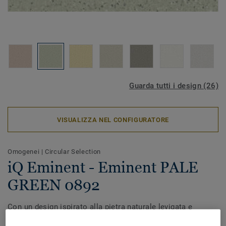
Guarda tutti i design (26)
VISUALIZZA NEL CONFIGURATORE
Omogenei
|
Circular Selection
iQ Eminent - Eminent PALE
GREEN 0892
Con un design ispirato alla pietra naturale levigata e
lucidata, iQ Eminent offre una palette di colori con un