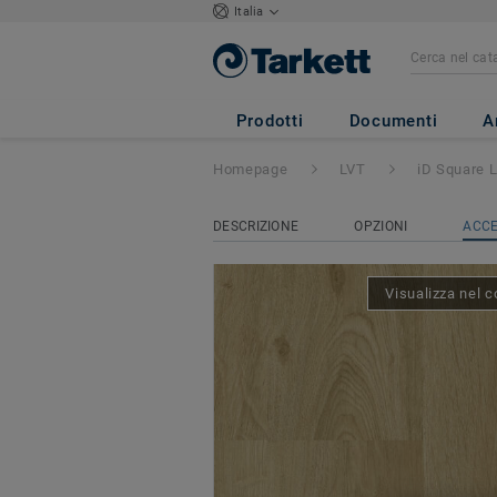
Italia
iD Square Loose-
Prodotti
Documenti
A
Homepage
LVT
iD Square 
DESCRIZIONE
OPZIONI
ACCE
Visualizza nel c