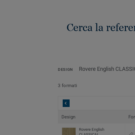
Cerca la refer
Rovere English CLASS
DESIGN
3 formati
Design
Fo
Rovere English
CLASSICAL