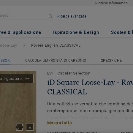
Richiedi Informazioni
Ricerca avanzata
Lay
- Rovere English CLASSICA
ree di applicazione
Ispirazione & Design
Sostenibil
Loose-Lay
Rovere English CLASSICAL
SSORI
CALCOLA L'IMPRONTA DI CARBONIO
SPECIFICHE
LVT
|
Circular Selection
onfiguratore
iD Square Loose-Lay - Rov
CLASSICAL
Una collezione versatile che combina de
contemporanei con un'ampia gamma di col
Il nuovo iD Square Loose-Lay offre una so
Mostra tutto
dinamica per creare interno funzionali, c
Realizzata in Francia, l'installazione sen