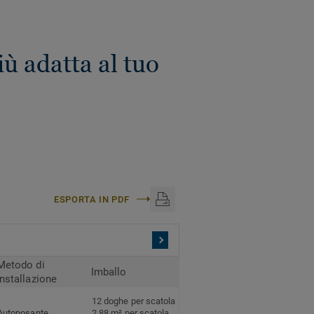
ù adatta al tuo
ESPORTA IN PDF
Metodo di
Imballo
installazione
12 doghe per scatola
Autoposante
2,88 m² per scatola