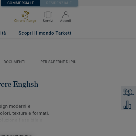
COMMERCIALE
RESIDENZIALE
Chrono Range
Servizi
Accedi
L
ità
Scopri il mondo Tarkett
DOCUMENTI
PER SAPERNE DI PIÙ
ere English
€
Ottieni 
Aggiung
sign moderni e
ori, texture e formati.
luzione flessibile e
on zone differenziate.
za colla consente un