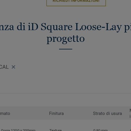
RICHIEDI INFORMAZIONI
enza di iD Square Loose-Lay pi
progetto
ICAL
rmato
Finitura
Strato di usura
Doga 1200 x 200mm
Texture
0,80 mm