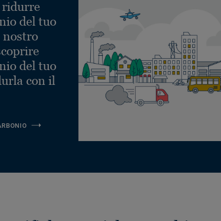
 ridurre
nio del tuo
l nostro
scoprire
nio del tuo
urla con il
ARBONIO