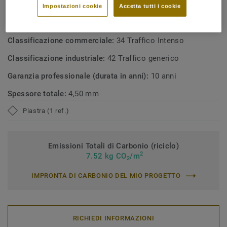
Impostazioni cookie
Accetta tutti i cookie
Tipologia di prodotto:
Pavimento vinilico eterogeneo (ISO
10582)
Classificazione commerciale:
34 Traffico Intenso
Classificazione industriale:
42 Traffico generico
Garanzia professionale (durata in anni):
10 anni
Spessore totale:
4,50 mm
Piastra (1 ref.)
Emissioni Totali di Carbonio (riciclo)
2
7.52 kg CO
/m
2
IMPRONTA DI CARBONIO DEL MIO PROGETTO
RICHIEDI INFORMAZIONI