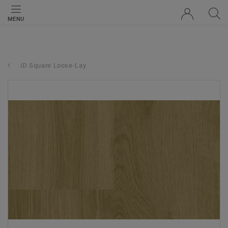
MENU
iD Square Loose-Lay