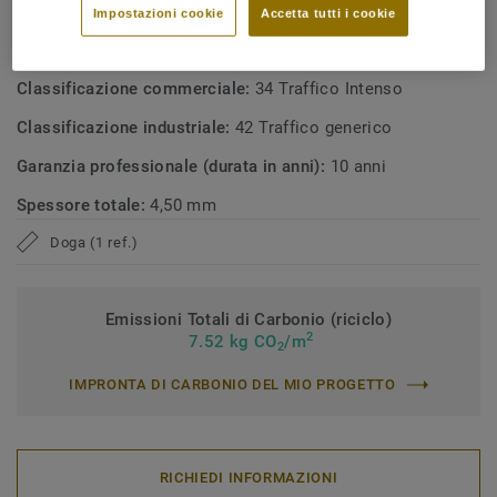
Impostazioni cookie
Accetta tutti i cookie
Tipologia di prodotto:
Pavimento vinilico eterogeneo (ISO
10582)
Classificazione commerciale:
34 Traffico Intenso
Classificazione industriale:
42 Traffico generico
Garanzia professionale (durata in anni):
10 anni
Spessore totale:
4,50 mm
Doga (1 ref.)
Emissioni Totali di Carbonio (riciclo)
2
7.52 kg CO
/m
2
IMPRONTA DI CARBONIO DEL MIO PROGETTO
RICHIEDI INFORMAZIONI