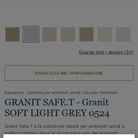
Guarda tutti i design (24)
VISUALIZZA NEL CONFIGURATORE
Aquasens - Sistema per ambienti umidi
|
Circular Selection
GRANIT SAFE.T - Granit
SOFT LIGHT GREY 0524
Granit Safe.T è la soluzione ideale per ambienti umidi a
traffico intenso dove la sicurezza è uno dei requisiti