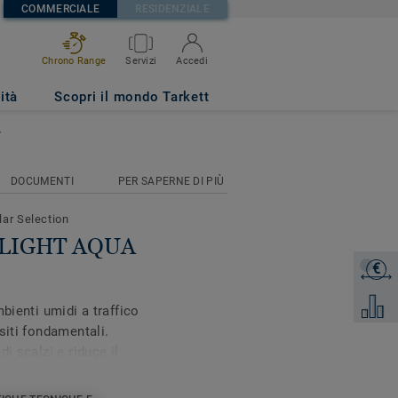
COMMERCIALE
RESIDENZIALE
Chrono Range
Servizi
Accedi
ità
Scopri il mondo Tarkett
7
DOCUMENTI
PER SAPERNE DI PIÙ
lar Selection
t LIGHT AQUA
€
Ottieni 
Aggiung
bienti umidi a traffico
siti fondamentali.
i scalzi e riduce il
za di acqua e sapone
 brevettato Safety Clean