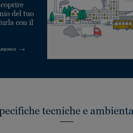
scoprire
nio del tuo
urla con il
ARBONIO
pecifiche tecniche e ambienta