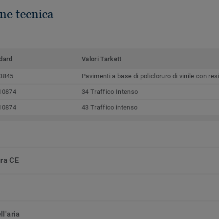
ne tecnica
dard
Valori Tarkett
3845
Pavimenti a base di policloruro di vinile con r
10874
34 Traffico Intenso
10874
43 Traffico intenso
ura CE
ll'aria