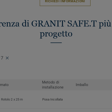
RICHIEDI INFORMAZIONI
erenza di GRANIT SAFE.T più 
progetto
17
Metodo di
rmato
Imballo
installazione
Rotolo 2 x 25 m
Posa Incollata