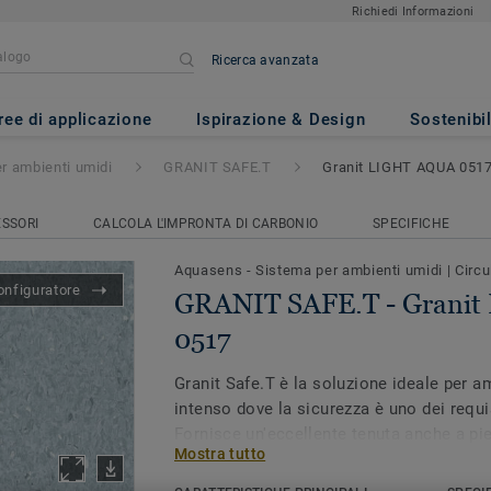
Richiedi Informazioni
Ricerca avanzata
- Granit LIGHT AQUA 0517
ree di applicazione
Ispirazione & Design
Sostenibil
r ambienti umidi
GRANIT SAFE.T
Granit LIGHT AQUA 051
SSORI
CALCOLA L'IMPRONTA DI CARBONIO
SPECIFICHE
Aquasens - Sistema per ambienti umidi
|
Circu
onfiguratore
GRANIT SAFE.T - Grani
0517
Granit Safe.T è la soluzione ideale per am
intenso dove la sicurezza è uno dei requi
Fornisce un'eccellente tenuta anche a pied
Mostra tutto
rischio di scivolamenti, anche in presen
sulla superficie. Lo speciale trattamento