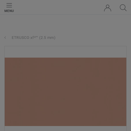
MENU
ETRUSCO xf²™ (2.5 mm)