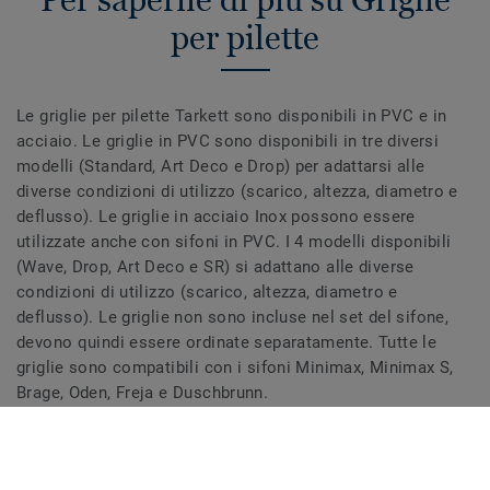
per pilette
Le griglie per pilette Tarkett sono disponibili in PVC e in
acciaio. Le griglie in PVC sono disponibili in tre diversi
modelli (Standard, Art Deco e Drop) per adattarsi alle
diverse condizioni di utilizzo (scarico, altezza, diametro e
deflusso). Le griglie in acciaio Inox possono essere
utilizzate anche con sifoni in PVC. I 4 modelli disponibili
(Wave, Drop, Art Deco e SR) si adattano alle diverse
condizioni di utilizzo (scarico, altezza, diametro e
deflusso). Le griglie non sono incluse nel set del sifone,
devono quindi essere ordinate separatamente. Tutte le
griglie sono compatibili con i sifoni Minimax, Minimax S,
Brage, Oden, Freja e Duschbrunn.