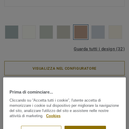
Guarda tutti i design (32)
VISUALIZZA NEL CONFIGURATORE
Aquasens - Sistema per ambienti umidi
|
Rivestimenti murali
Prima di cominciare...
AQUARELLE WALL HFS - Uni
Cliccando su “Accetta tutti i cookie”, l'utente accetta di
TERRACOTTA
memorizzare i cookie sul dispositivo per migliorare la navigazione
del sito, analizzare l'utilizzo del sito e assistere nelle nostre
attività di marketing.
Cookies
Disponibile in una gamma di colori naturali e delicati,
Aquarelle Wall HFS è un rivestimento vinilico murale