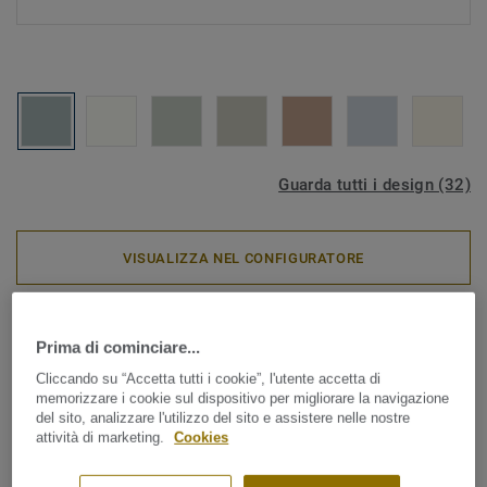
Guarda tutti i design (32)
VISUALIZZA NEL CONFIGURATORE
Aquasens - Sistema per ambienti umidi
|
Rivestimenti murali
Prima di cominciare...
AQUARELLE WALL HFS - Uni
Cliccando su “Accetta tutti i cookie”, l'utente accetta di
AQUA
memorizzare i cookie sul dispositivo per migliorare la navigazione
del sito, analizzare l'utilizzo del sito e assistere nelle nostre
attività di marketing.
Cookies
Disponibile in una gamma di colori naturali e delicati,
Aquarelle Wall HFS è un rivestimento vinilico murale