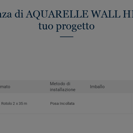
renza di AQUARELLE WALL HFS
tuo progetto
Metodo di
rmato
Imballo
installazione
Rotolo 2 x 35 m
Posa Incollata