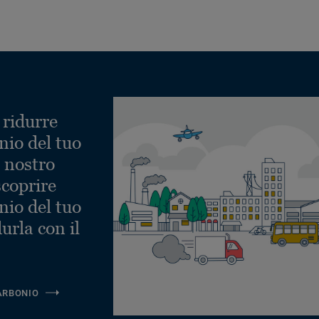
 ridurre
nio del tuo
l nostro
scoprire
nio del tuo
urla con il
ARBONIO