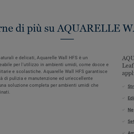
erne di più su AQUARELLE 
AQU
aturali e delicati, Aquarelle Wall HFS è un
abile per l'utilizzo in ambienti umidi, come docce e
Leaf
anitarie e scolastiche. Aquarelle Wall HFS garantisce
appl
tà di pulizia e manutenzione ed un'eccellente
e una soluzione completa per ambienti umidi che
Str
nati.
Edi
Ne
Se
Am