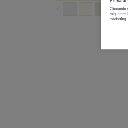
Prima di 
Cliccando s
migliorare l
marketing
Gua