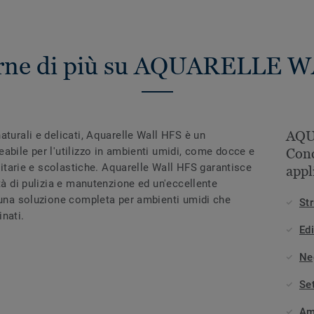
erne di più su AQUARELLE 
AQU
aturali e delicati, Aquarelle Wall HFS è un
abile per l'utilizzo in ambienti umidi, come docce e
Conc
anitarie e scolastiche. Aquarelle Wall HFS garantisce
appl
tà di pulizia e manutenzione ed un'eccellente
e una soluzione completa per ambienti umidi che
Str
nati.
Edi
Ne
Se
Am