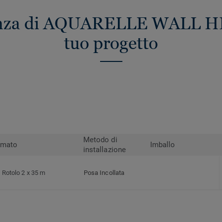
renza di AQUARELLE WALL HFS
tuo progetto
Metodo di
rmato
Imballo
installazione
Rotolo 2 x 35 m
Posa Incollata