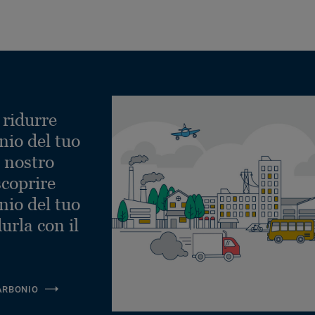
 ridurre
nio del tuo
l nostro
scoprire
nio del tuo
urla con il
ARBONIO