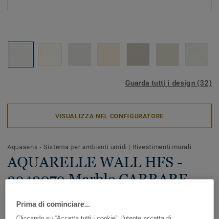
Guarda tutti i design (32)
VISUALIZZA NEL CONFIGURATORE
Aquasens - Sistema per ambienti umidi
|
Rivestimenti murali
AQUARELLE WALL HFS -
3942079 Marble CARRARE
Disponibile in una gamma di colori naturali e delicati,
Prima di cominciare...
Aquarelle Wall HFS è un rivestimento vinilico murale
Cliccando su “Accetta tutti i cookie”, l'utente accetta di