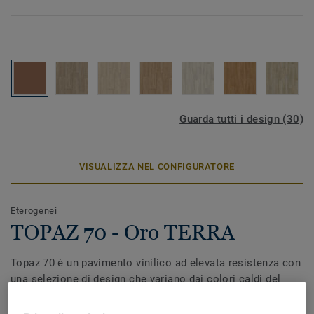
Guarda tutti i design (30)
VISUALIZZA NEL CONFIGURATORE
Eterogenei
TOPAZ 70 - Oro TERRA
Topaz 70 è un pavimento vinilico ad elevata resistenza con
una selezione di design che variano dai colori caldi del
legno agli effetti cemento e ceramica per creare interni
dall'atmosfera confortevole e rilassante. Ideale per le aree