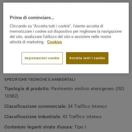
Mostra tutto
ideale per applicazioni all'interno di edifici scolastici,
strutture sanitarie e case di riposo.
Prima di cominciare...
CARATTERISTICHE PRINCIPALI
Cliccando su “Accetta tutti i cookie”, l'utente accetta di
Made in Europe
memorizzare i cookie sul dispositivo per migliorare la navigazione
del sito, analizzare l'utilizzo del sito e assistere nelle nostre
Ideale per ambienti a traffico intenso: 0,70mm di strato
attività di marketing.
Cookies
di usura
Trattamento superficiale TopClean™ PUR
Impostazioni cookie
Accetta tutti i cookie
Elevata resistenza contro graffi, macchie e urti
SPECIFICHE TECNICHE E AMBIENTALI
Tipologia di prodotto:
Pavimento vinilico eterogeneo (ISO
10582)
Classificazione commerciale:
34 Traffico Intenso
Classificazione industriale:
43 Traffico intenso
Contenuto leganti strato d'usura:
Tipo I