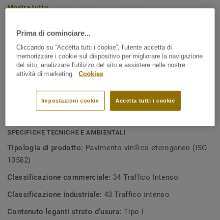
Mostra tutto
ideale per applicazioni all'interno di edifici scolastici,
strutture sanitarie e case di riposo.
Prima di cominciare...
CARATTERISTICHE PRINCIPALI
Made in Europe
Cliccando su “Accetta tutti i cookie”, l'utente accetta di
memorizzare i cookie sul dispositivo per migliorare la navigazione
Ideale per ambienti a traffico intenso: 0,70mm di strato
del sito, analizzare l'utilizzo del sito e assistere nelle nostre
attività di marketing.
Cookies
di usura
Trattamento superficiale TopClean™ PUR
Impostazioni cookie
Accetta tutti i cookie
Elevata resistenza contro graffi, macchie e urti
SPECIFICHE TECNICHE E AMBIENTALI
Tipologia di prodotto:
Pavimento vinilico eterogeneo (ISO
10582)
Classificazione commerciale:
34 Traffico Intenso
Classificazione industriale:
43 Traffico intenso
Contenuto leganti strato d'usura:
Tipo I