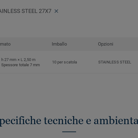
AINLESS STEEL 27X7
rmato
Imballo
Opzioni
h 27 mm × L 2,50 m
10 per scatola
STAINLESS STEEL
Spessore totale 7 mm
pecifiche tecniche e ambienta