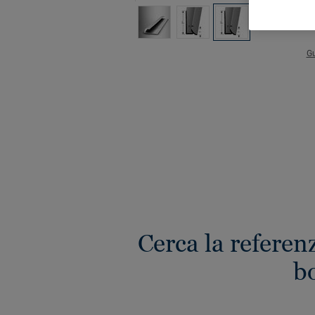
Gu
Cerca la referenz
bo