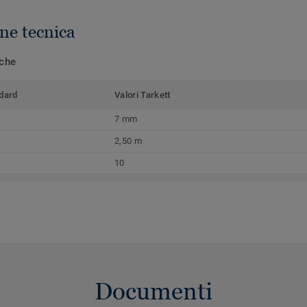
ne tecnica
iche
dard
Valori Tarkett
7 mm
2,50 m
10
Documenti