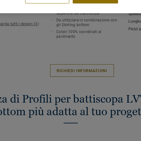
CARATTERISTICHE PRINCIPALI
SPECI
AMBIE
Perfetta finitura per la parte
superiore del battiscopa
Spesso
Da utilizzare in combinazione con
Lungh
arda tutti i design (3)
gli Skirting bottom
Pezzi 
Colori 100% coordinati al
pavimento
RICHIEDI INFORMAZIONI
a di Profili per battiscopa LV
ttom più adatta al tuo proge