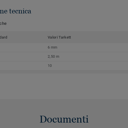
ne tecnica
iche
dard
Valori Tarkett
6 mm
2,50 m
10
Documenti