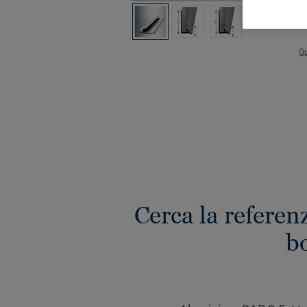
Gu
Cerca la referenz
bo