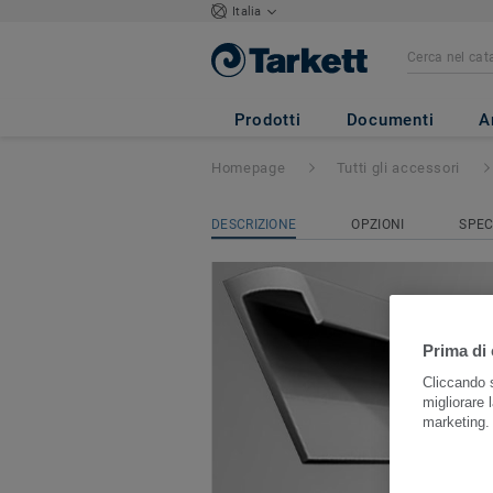
Italia
Profili per battis
2.5
Prodotti
Documenti
A
Homepage
Tutti gli accessori
DESCRIZIONE
OPZIONI
SPEC
Prima di 
Cliccando s
migliorare l
marketing