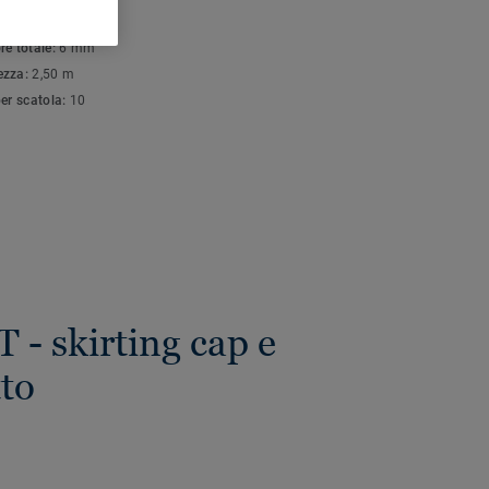
FICHE TECNICHE E
NTALI
re totale:
6 mm
ezza:
2,50 m
per scatola:
10
T - skirting cap e
tto