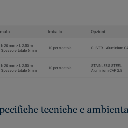
rmato
Imballo
Opzioni
h 20 mm × L 2,50 m
10 per scatola
SILVER
-
Aluminium CA
Spessore totale 6 mm
h 20 mm × L 2,50 m
STAINLESS STEEL
-
10 per scatola
Spessore totale 6 mm
Aluminium CAP 2.5
pecifiche tecniche e ambienta