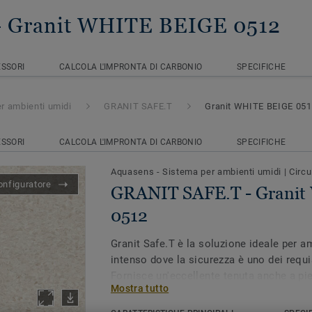
- Granit WHITE BEIGE 0512
SSORI
CALCOLA L'IMPRONTA DI CARBONIO
SPECIFICHE
r ambienti umidi
GRANIT SAFE.T
Granit WHITE BEIGE 05
SSORI
CALCOLA L'IMPRONTA DI CARBONIO
SPECIFICHE
Aquasens - Sistema per ambienti umidi
|
Circu
onfiguratore
GRANIT SAFE.T - Grani
0512
Granit Safe.T è la soluzione ideale per am
intenso dove la sicurezza è uno dei requi
Fornisce un'eccellente tenuta anche a pied
Mostra tutto
rischio di scivolamenti, anche in presen
sulla superficie. Lo speciale trattamento