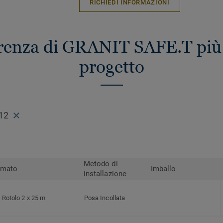
RICHIEDI INFORMAZIONI
erenza di GRANIT SAFE.T più 
progetto
12
Metodo di
rmato
Imballo
installazione
Rotolo 2 x 25 m
Posa Incollata