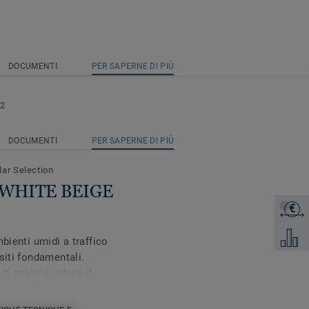
DOCUMENTI
PER SAPERNE DI PIÙ
12
DOCUMENTI
PER SAPERNE DI PIÙ
lar Selection
t WHITE BEIGE
€
Ottieni 
Aggiung
bienti umidi a traffico
siti fondamentali.
i scalzi e riduce il
za di acqua e sapone
 brevettato Safety Clean