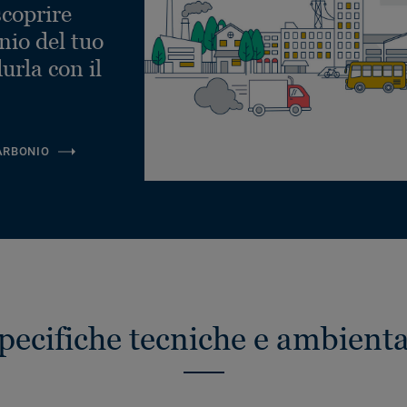
scoprire
nio del tuo
urla con il
ARBONIO
pecifiche tecniche e ambienta