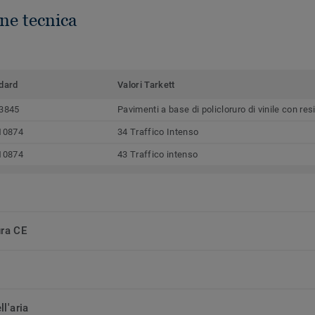
ne tecnica
dard
Valori Tarkett
3845
Pavimenti a base di policloruro di vinile con r
10874
34 Traffico Intenso
10874
43 Traffico intenso
ura CE
ll'aria