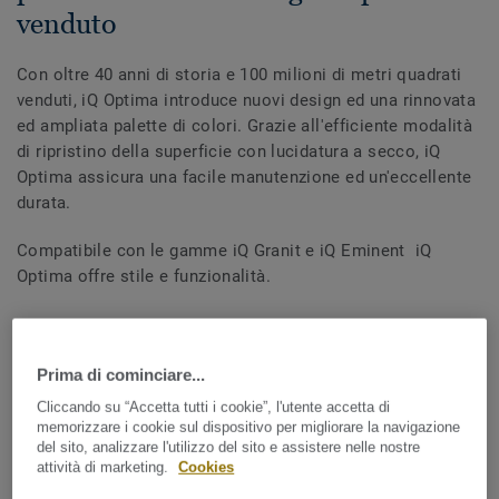
venduto
Con oltre 40 anni di storia e 100 milioni di metri quadrati
venduti, iQ Optima introduce nuovi design ed una rinnovata
ed ampliata palette di colori. Grazie all'efficiente modalità
di ripristino della superficie con lucidatura a secco, iQ
Optima assicura una facile manutenzione ed un'eccellente
durata.
Compatibile con le gamme iQ Granit e iQ Eminent iQ
Optima offre stile e funzionalità.
SCARICA LA BROCHURE
Prima di cominciare...
Cliccando su “Accetta tutti i cookie”, l'utente accetta di
memorizzare i cookie sul dispositivo per migliorare la navigazione
del sito, analizzare l'utilizzo del sito e assistere nelle nostre
attività di marketing.
Cookies