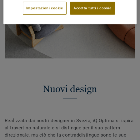
Impostazioni cookie
Accetta tutti i cookie
Nuovi design
Realizzata dai nostri designer in Svezia, iQ Optima si ispira
al travertino naturale e si distingue per il suo pattern
direzionale, ma ciò che la contraddistingue sono le sue