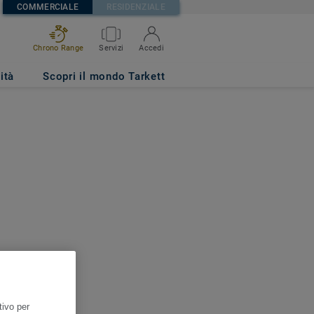
COMMERCIALE
RESIDENZIALE
Chrono Range
Servizi
Accedi
ità
Scopri il mondo Tarkett
tivo per