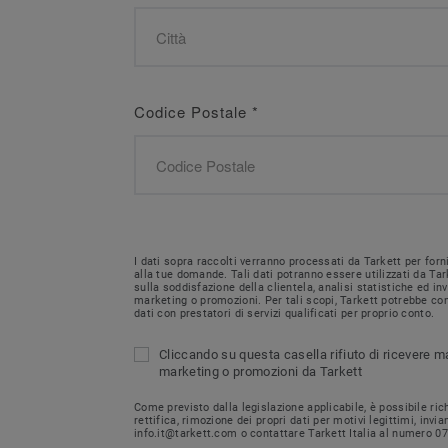
Codice Postale
*
I dati sopra raccolti verranno processati da Tarkett per forn
alla tue domande. Tali dati potranno essere utilizzati da Tar
sulla soddisfazione della clientela, analisi statistiche ed i
marketing o promozioni. Per tali scopi, Tarkett potrebbe con
dati con prestatori di servizi qualificati per proprio conto.
Cliccando su questa casella rifiuto di ricevere m
marketing o promozioni da Tarkett
Come previsto dalla legislazione applicabile, è possibile ri
rettifica, rimozione dei propri dati per motivi legittimi, invi
info.it@tarkett.com o contattare Tarkett Italia al numero 0