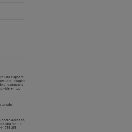
ire una risposta
kett per indagini
nvio di campagne
dividere i tuoi
ateriale
chiedere accesso,
ando una mail a
744 755 258.