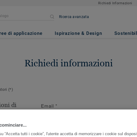
Richiedi Informazioni
Ricerca avanzata
ree di applicazione
Ispirazione & Design
Sostenibil
Richiedi informazioni
atori
(*)
oni di
Email
*
ersona da
cominciare...
r questo ordine
u “Accetta tutti i cookie”, l'utente accetta di memorizzare i cookie sul disposi