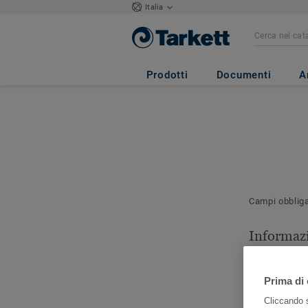
Italia
Prodotti
Documenti
A
Campi obblig
Informazi
contatto
Indicare la p
Prima di 
contattare pe
Cliccando s