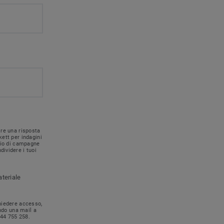
ire una risposta
kett per indagini
nvio di campagne
dividere i tuoi
ateriale
chiedere accesso,
ando una mail a
744 755 258.