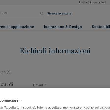
Richiedi Informazioni
Ricerca avanzata
ree di applicazione
Ispirazione & Design
Sostenibil
Richiedi informazioni
atori
(*)
oni di
Email
*
ersona da
cominciare...
r questo ordine
u “Accetta tutti i cookie”, l'utente accetta di memorizzare i cookie sul disposi