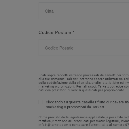
Codice Postale
*
I dati sopra raccolti verranno processati da Tarkett per forn
alla tue domande. Tali dati potranno essere utilizzati da Tar
sulla soddisfazione della clientela, analisi statistiche ed i
marketing o promozioni. Per tali scopi, Tarkett potrebbe con
dati con prestatori di servizi qualificati per proprio conto.
Cliccando su questa casella rifiuto di ricevere m
marketing o promozioni da Tarkett
Come previsto dalla legislazione applicabile, è possibile ri
rettifica, rimozione dei propri dati per motivi legittimi, invi
info.it@tarkett.com o contattare Tarkett Italia al numero 0