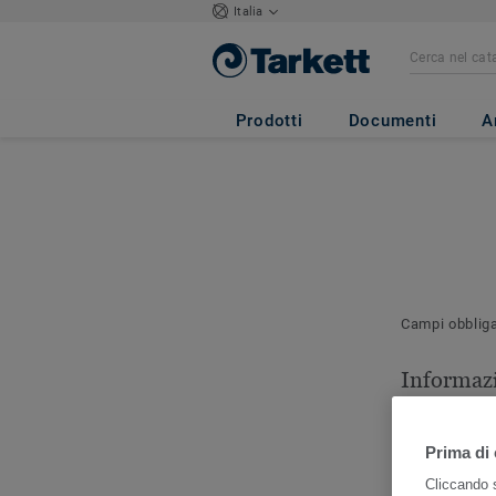
Italia
Prodotti
Documenti
A
Campi obblig
Informazi
contatto
Indicare la p
Prima di 
contattare pe
Cliccando s