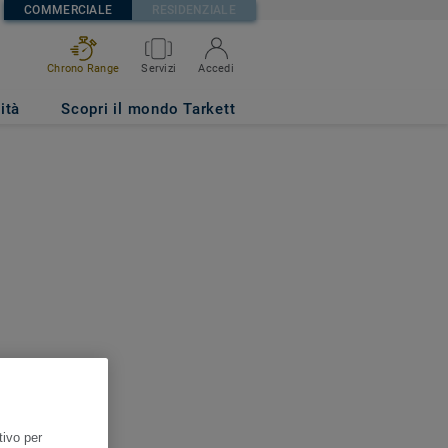
COMMERCIALE
RESIDENZIALE
Chrono Range
Servizi
Accedi
ità
Scopri il mondo Tarkett
tivo per