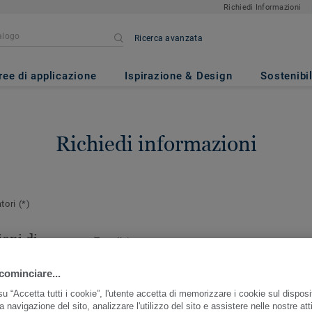
Richiedi Informazioni
Ricerca avanzata
ree di applicazione
Ispirazione & Design
Sostenibil
Richiedi informazioni
atori
(*)
oni di
Email
*
cominciare...
ersona da
r questo ordine
u “Accetta tutti i cookie”, l'utente accetta di memorizzare i cookie sul disposi
a navigazione del sito, analizzare l'utilizzo del sito e assistere nelle nostre atti