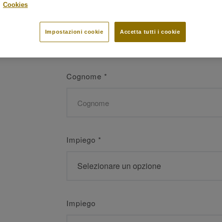
.
Cookies
Nome
*
Impostazioni cookie
Accetta tutti i cookie
Cognome
*
Impiego
*
Impiego