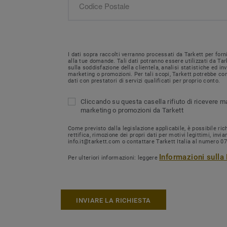
I dati sopra raccolti verranno processati da Tarkett per forn
alla tue domande. Tali dati potranno essere utilizzati da Tar
sulla soddisfazione della clientela, analisi statistiche ed i
marketing o promozioni. Per tali scopi, Tarkett potrebbe con
dati con prestatori di servizi qualificati per proprio conto.
Cliccando su questa casella rifiuto di ricevere m
marketing o promozioni da Tarkett
Come previsto dalla legislazione applicabile, è possibile ri
rettifica, rimozione dei propri dati per motivi legittimi, invi
info.it@tarkett.com o contattare Tarkett Italia al numero 0
Informazioni sulla
Per ulteriori informazioni: leggere
INVIARE LA RICHIESTA