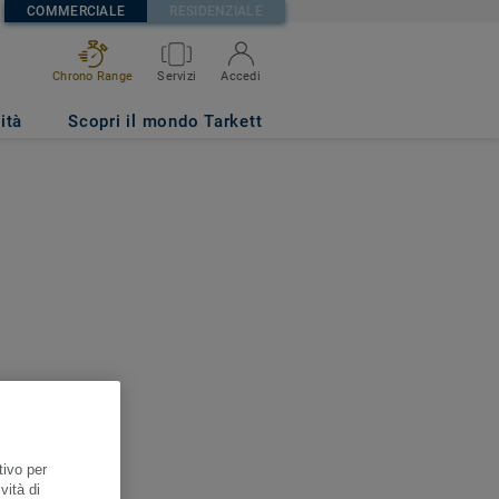
COMMERCIALE
RESIDENZIALE
Chrono Range
Servizi
Accedi
ità
Scopri il mondo Tarkett
tivo per
vità di