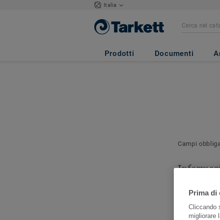
Italia
Prodotti
Documenti
A
Campi obblig
Informazi
contatto
Prima di 
Indicare la p
contattare pe
Cliccando s
migliorare l