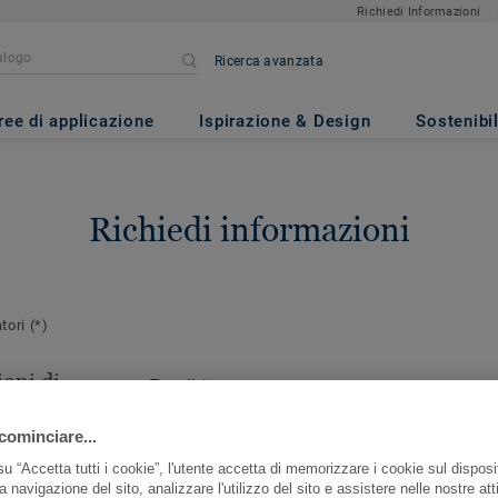
Richiedi Informazioni
Ricerca avanzata
ree di applicazione
Ispirazione & Design
Sostenibil
Richiedi informazioni
atori
(*)
oni di
Email
*
cominciare...
ersona da
r questo ordine
u “Accetta tutti i cookie”, l'utente accetta di memorizzare i cookie sul disposi
a navigazione del sito, analizzare l'utilizzo del sito e assistere nelle nostre atti