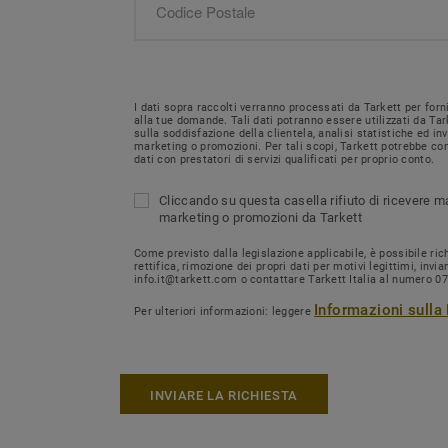
I dati sopra raccolti verranno processati da Tarkett per forn
alla tue domande. Tali dati potranno essere utilizzati da Tar
sulla soddisfazione della clientela, analisi statistiche ed i
marketing o promozioni. Per tali scopi, Tarkett potrebbe con
dati con prestatori di servizi qualificati per proprio conto.
Cliccando su questa casella rifiuto di ricevere m
marketing o promozioni da Tarkett
Come previsto dalla legislazione applicabile, è possibile ri
rettifica, rimozione dei propri dati per motivi legittimi, invi
info.it@tarkett.com o contattare Tarkett Italia al numero 0
Informazioni sulla
Per ulteriori informazioni: leggere
INVIARE LA RICHIESTA