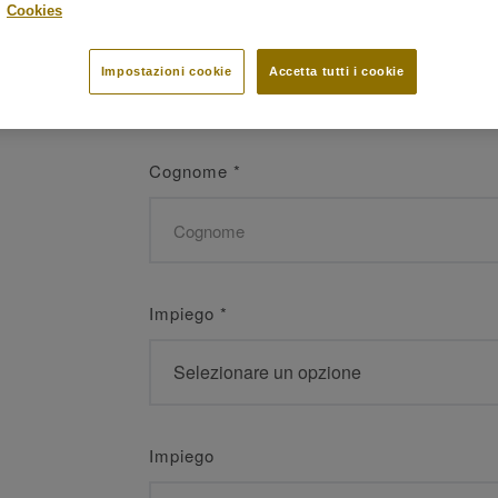
.
Cookies
Nome
*
Impostazioni cookie
Accetta tutti i cookie
Cognome
*
Impiego
*
Impiego