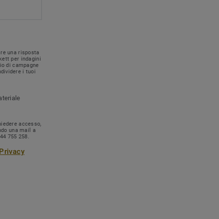
ire una risposta
kett per indagini
nvio di campagne
dividere i tuoi
ateriale
chiedere accesso,
ando una mail a
744 755 258.
 Privacy