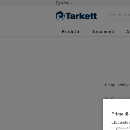
Italia
Prodotti
Documenti
A
Campi obblig
Informazi
contatto
Prima di 
Indicare la p
contattare pe
Cliccando s
migliorare l