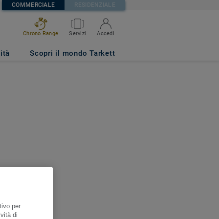
COMMERCIALE
RESIDENZIALE
Chrono Range
Servizi
Accedi
ità
Scopri il mondo Tarkett
tivo per
vità di