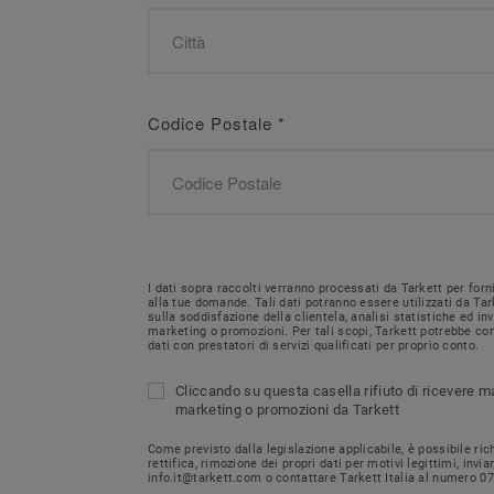
Codice Postale
*
I dati sopra raccolti verranno processati da Tarkett per forn
alla tue domande. Tali dati potranno essere utilizzati da Tar
sulla soddisfazione della clientela, analisi statistiche ed i
marketing o promozioni. Per tali scopi, Tarkett potrebbe con
dati con prestatori di servizi qualificati per proprio conto.
Cliccando su questa casella rifiuto di ricevere m
marketing o promozioni da Tarkett
Come previsto dalla legislazione applicabile, è possibile ri
rettifica, rimozione dei propri dati per motivi legittimi, invi
info.it@tarkett.com o contattare Tarkett Italia al numero 0