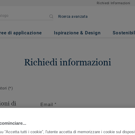
Richiedi Informazioni
Ricerca avanzata
ree di applicazione
Ispirazione & Design
Sostenibil
Richiedi informazioni
atori
(*)
oni di
Email
*
ersona da
cominciare...
r questo ordine
u “Accetta tutti i cookie”, l'utente accetta di memorizzare i cookie sul disposi