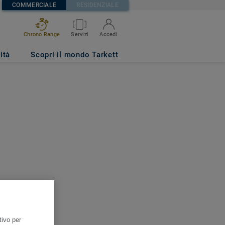
COMMERCIALE
RESIDENZIALE
Chrono Range
Servizi
Accedi
ità
Scopri il mondo Tarkett
tivo per