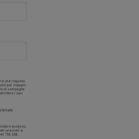
ire una risposta
kett per indagini
nvio di campagne
dividere i tuoi
ateriale
chiedere accesso,
ando una mail a
744 755 258.