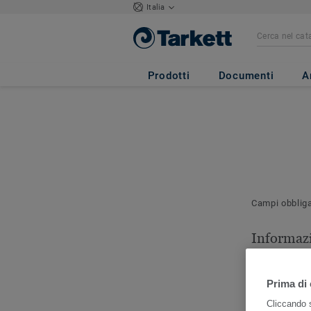
Italia
Prodotti
Documenti
A
Campi obblig
Informazi
contatto
Indicare la p
Prima di 
contattare pe
Cliccando s