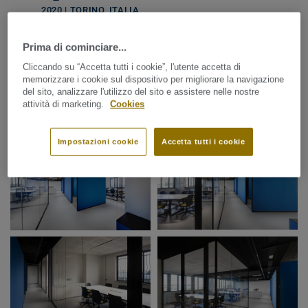
2020 | TORINO, ITALIA
CONDIVIDI
Prima di cominciare...
Cliccando su “Accetta tutti i cookie”, l'utente accetta di
memorizzare i cookie sul dispositivo per migliorare la navigazione
del sito, analizzare l'utilizzo del sito e assistere nelle nostre
Galleria immagini
attività di marketing.
Cookies
Impostazioni cookie
Accetta tutti i cookie