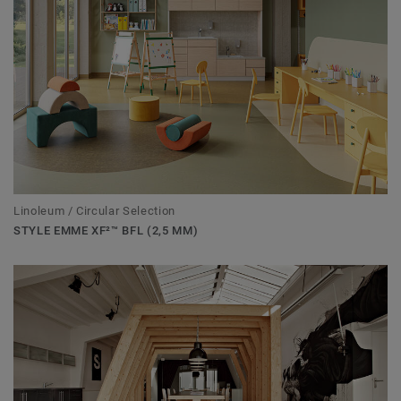
Linoleum / Circular Selection
STYLE EMME XF²™ BFL (2,5 MM)