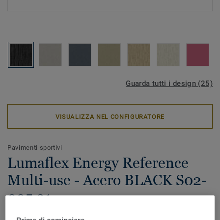
Guarda tutti i design (25)
VISUALIZZA NEL CONFIGURATORE
Pavimenti sportivi
Lumaflex Energy Reference
Multi-use - Acero BLACK S02-
005 21
Lumaflex Energy Reference Multi-use è un sistema sportivo