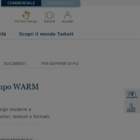
COMMERCIALE
RESIDENZIALE
Chrono Range
Servizi
Accedi
ità
Scopri il mondo Tarkett
DOCUMENTI
PER SAPERNE DI PIÙ
Tempo WARM
€
Ottieni 
Aggiung
sign moderni e
ori, texture e formati.
luzione flessibile e
on zone differenziate.
za colla consente un