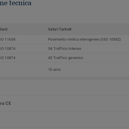
ne tecnica
dard
Valori Tarkett
SO 11638
Pavimento vinilico eterogeneo (ISO 10582)
SO 10874
34 Traffico Intenso
SO 10874
42 Traffico generico
10 anni
ura CE