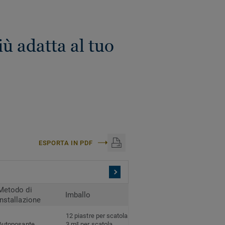
ù adatta al tuo
ESPORTA IN PDF
Metodo di
Imballo
installazione
12 piastre per scatola
Autoposante
3 m² per scatola