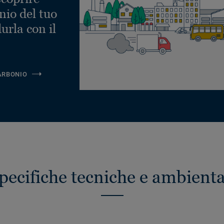
nio del tuo
urla con il
ARBONIO
pecifiche tecniche e ambienta