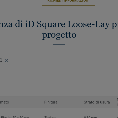
RICHIEDI INFORMAZIONI
enza di iD Square Loose-Lay pi
progetto
O
rmato
Finitura
Strato di usura
Piastra 50 x 50 cm
Texture
0,80 mm