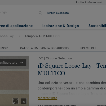
Richiedi Informazioni
Ricerca avanzata
Lay
- Tempo WARM MULTICO
ree di applicazione
Ispirazione & Design
Sostenibil
Loose-Lay
Tempo WARM MULTICO
SSORI
CALCOLA L'IMPRONTA DI CARBONIO
SPECIFICHE
LVT
|
Circular Selection
onfiguratore
iD Square Loose-Lay - 
MULTICO
Una collezione versatile che combina de
contemporanei con un'ampia gamma di col
Il nuovo iD Square Loose-Lay offre una so
Mostra tutto
dinamica per creare interno funzionali, c
Realizzata in Francia, l'installazione sen