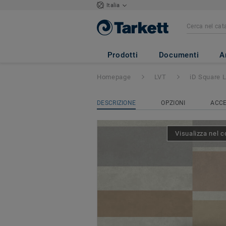
Italia
iD Square Loose-
Prodotti
Documenti
A
Homepage
LVT
iD Square 
DESCRIZIONE
OPZIONI
ACCE
Visualizza nel c