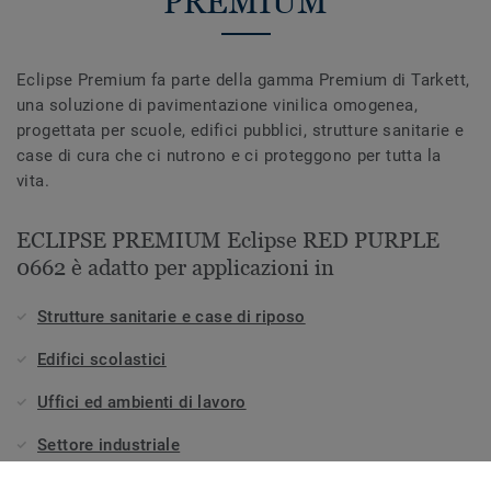
PREMIUM
Eclipse Premium fa parte della gamma Premium di Tarkett,
una soluzione di pavimentazione vinilica omogenea,
progettata per scuole, edifici pubblici, strutture sanitarie e
case di cura che ci nutrono e ci proteggono per tutta la
vita.
ECLIPSE PREMIUM Eclipse RED PURPLE
0662 è adatto per applicazioni in
Strutture sanitarie e case di riposo
Edifici scolastici
Uffici ed ambienti di lavoro
Settore industriale