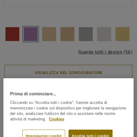
Guarda tutti i design (56)
VISUALIZZA NEL CONFIGURATORE
Omogenei
|
Circular Selection
Prima di cominciare...
ECLIPSE PREMIUM - Eclipse
Cliccando su “Accetta tutti i cookie”, l'utente accetta di
memorizzare i cookie sul dispositivo per migliorare la navigazione
RED PURPLE 0662
del sito, analizzare l'utilizzo del sito e assistere nelle nostre
attività di marketing.
Cookies
Eclipse Premium fa parte della gamma Premium di Tarkett,
una soluzione di pavimentazione vinilica omogenea,
Impostazioni cookie
Accetta tutti i cookie