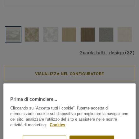
Guarda tutti i design (32)
VISUALIZZA NEL CONFIGURATORE
Aquasens - Sistema per ambienti umidi
|
Rivestimenti murali
Prima di cominciare...
AQUARELLE WALL HFS -
Cliccando su “Accetta tutti i cookie”, l'utente accetta di
Misty Mountain GREY
memorizzare i cookie sul dispositivo per migliorare la navigazione
del sito, analizzare l'utilizzo del sito e assistere nelle nostre
attività di marketing.
Cookies
Disponibile in una gamma di colori naturali e delicati,
Aquarelle Wall HFS è un rivestimento vinilico murale